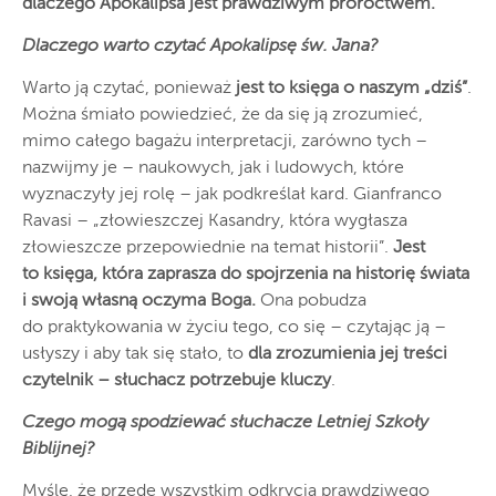
dlaczego Apokalipsa jest prawdziwym proroctwem.
Dlaczego warto czytać Apokalipsę św. Jana?
Warto ją czytać, ponieważ
jest to księga o naszym „dziś”
.
Można śmiało powiedzieć, że da się ją zrozumieć,
mimo całego bagażu interpretacji, zarówno tych –
nazwijmy je – naukowych, jak i ludowych, które
wyznaczyły jej rolę – jak podkreślał kard. Gianfranco
Ravasi – „złowieszczej Kasandry, która wygłasza
złowieszcze przepowiednie na temat historii”.
Jest
to księga, która zaprasza do spojrzenia na historię świata
i swoją własną oczyma Boga.
Ona pobudza
do praktykowania w życiu tego, co się – czytając ją –
usłyszy i aby tak się stało, to
dla zrozumienia jej treści
czytelnik – słuchacz potrzebuje kluczy
.
Czego mogą spodziewać słuchacze Letniej Szkoły
Biblijnej?
Myślę, że przede wszystkim odkrycia prawdziwego