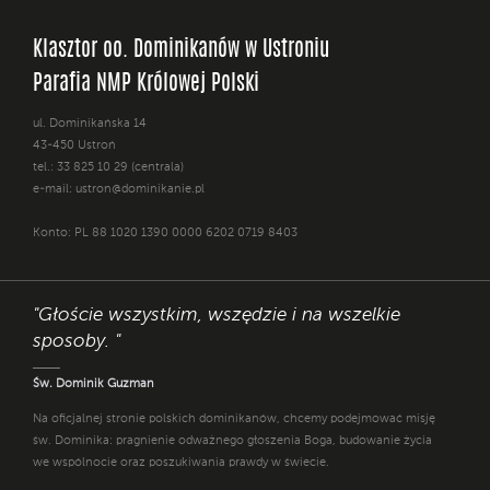
Klasztor oo. Dominikanów w Ustroniu
Parafia NMP Królowej Polski
ul. Dominikańska 14
43-450 Ustroń
tel.: 33 825 10 29 (centrala)
e-mail:
ustron@dominikanie.pl
Konto: PL 88 1020 1390 0000 6202 0719 8403
"Głoście wszystkim, wszędzie i na wszelkie
sposoby. "
Św. Dominik Guzman
Na oficjalnej stronie polskich dominikanów, chcemy podejmować misję
św. Dominika: pragnienie odważnego głoszenia Boga, budowanie życia
we wspólnocie oraz poszukiwania prawdy w świecie.