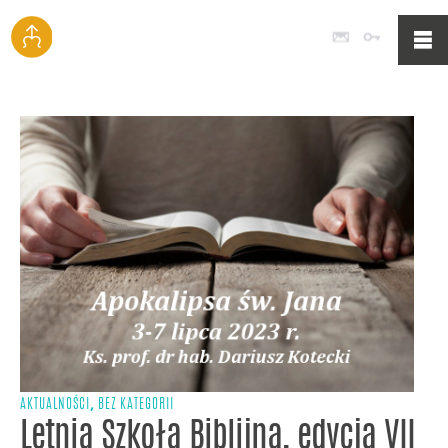
Poczta
Logowan
,
AKTUALNOŚCI
BEZ KATEGORII
Letnia Szkoła Biblijna, edycja VII