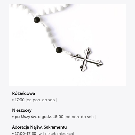
Różańcowe
• 17:30
|od pon. do sob.|
Nieszpory
• po Mszy św. o godz. 18:00
|od pon. do sob.|
Adoracja Najśw. Sakramentu
• 17:00-17:30
|w I piątek miesiąca|