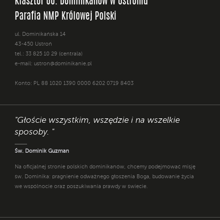
Klasztor oo. Dominikanów w Ustroniu
Parafia NMP Królowej Polski
ul. Dominikańska 14
43-450 Ustroń
tel.: 33 825 10 29 (centrala)
e-mail:
ustron@dominikanie.pl
Konto: PL 88 1020 1390 0000 6202 0719 8403
"Głoście wszystkim, wszędzie i na wszelkie
sposoby. "
Św. Dominik Guzman
Na oficjalnej stronie polskich dominikanów, chcemy podejmować misję
św. Dominika: pragnienie odważnego głoszenia Boga, budowanie życia
we wspólnocie oraz poszukiwania prawdy w świecie.